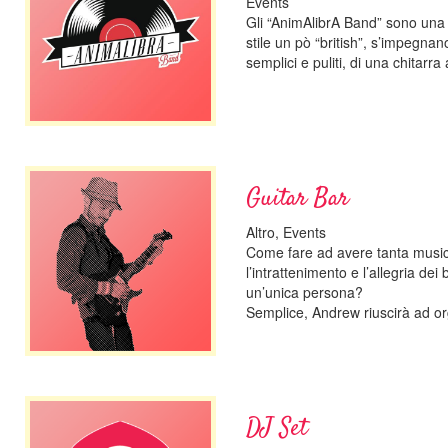
Events
Gli “AnimAlibrA Band” sono una b
stile un pò “british”, s’impegnan
semplici e puliti, di una chitarra
Guitar Bar
Altro, Events
Come fare ad avere tanta music
l’intrattenimento e l’allegria dei 
un’unica persona?
Semplice, Andrew riuscirà ad or
DJ Set