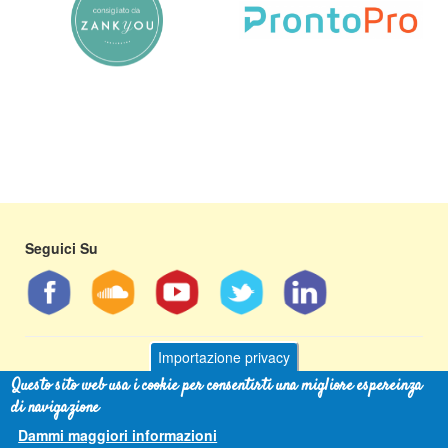
Seguici Su
Importazione privacy
Questo sito web usa i cookie per consentirti una migliore espereinza
Andrew Libertini
- tel 349 593 2997 - email
info@andrewlibertini.it
di navigazione
[Cookies Policy]
Dammi maggiori informazioni