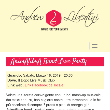
Salta
al
contenuto
principale
Toggle
navigatio
AnimAlibrA Band Live Party
Quando:
Sabato, Marzo 16, 2019 - 20:30
Dove:
Il Dopo Live Music Club
Link web:
Link Facebook del locale
Volete una serata coinvolgente con un bel mash-up musicale ,
dai mitici anni 70, fino ai giorni nostri , tra tormentoni e le hit
più ascoltate di sempre ? pronti e pieni di energia gli "
AnimAlibrA band " revival party... un quartetto energico e