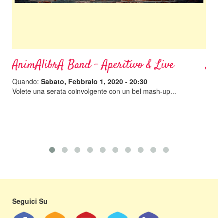
AnimAlibrA Band - Aperitivo & Live
Sh
Quando:
Sabato, Febbraio 1, 2020 - 20:30
Qu
Volete una serata coinvolgente con un bel mash-up...
Pren
Seguici Su